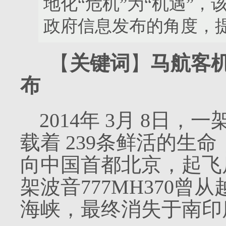
地化“危机”为“机遇”
政府信息发布的角度，
【
关键词
】
马航客
布
2014
年
3
月
8
日，一
载着
239
条鲜活的生命
向中国首都北京，起飞
架波音
777MH370
曾从
海峡，最终消失于南印