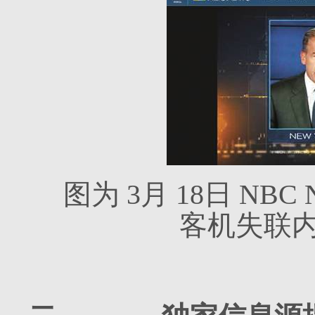
图为
3
月
18
日
NBC N
客机失联