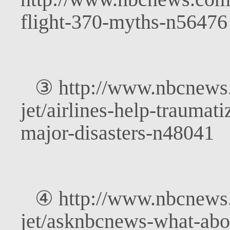
flight-370-myths-n56476
③
http://www.nbcnews.
jet/airlines-help-traumat
major-disasters-n48041
④
http://www.nbcnews.
jet/asknbcnews-what-ab