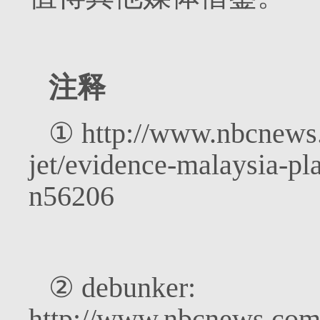
注释
①
http://www.nbcnews.
jet/evidence-malaysia-pl
n56206
②
debunker:
http://www.nbcnews.com/