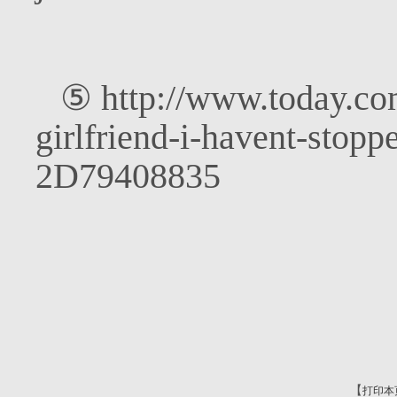
⑤
http://www.today.co
girlfriend-i-havent-stopp
2D79408835
【
打印本