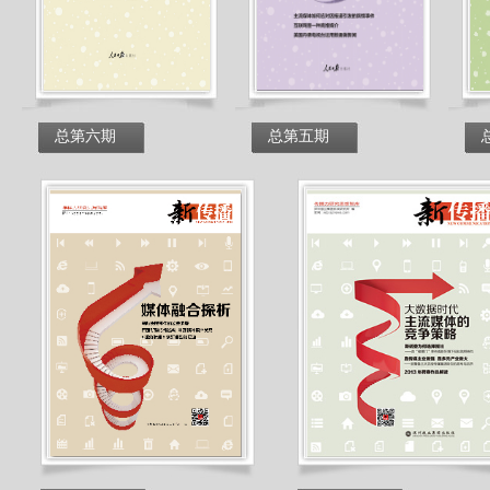
总第六期
总第五期