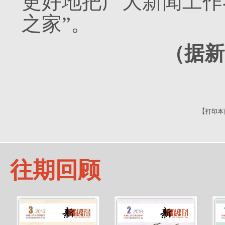
更好地把广大新闻工作
之家”。
（据新
【
打印本
往期回顾