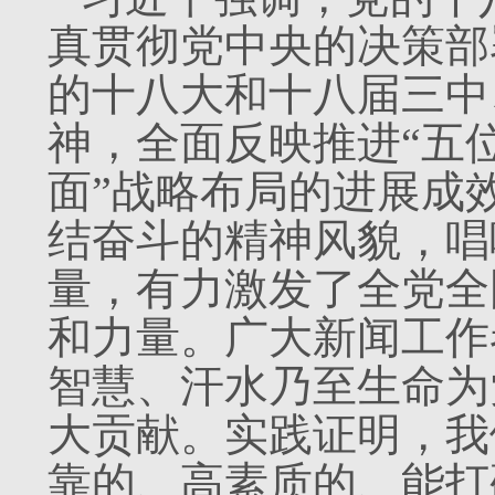
真贯彻党中央的决策部
的十八大和十八届三中
神，全面反映推进“五
面”战略布局的进展成
结奋斗的精神风貌，唱
量，有力激发了全党全
和力量。广大新闻工作
智慧、汗水乃至生命为
大贡献。实践证明，我
靠的、高素质的、能打