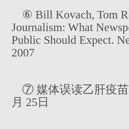
⑥
Bill Kovach, Tom Ro
Journalism: What Newsp
Public Should Expect. Ne
2007
⑦
媒体误读乙肝疫苗
月
25
日