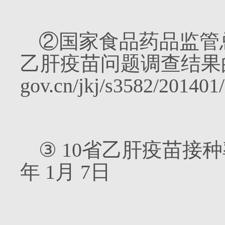
②国家食品药品监管
乙肝疫苗问题调查结果
gov.cn/jkj/s3582/20140
③
10
省乙肝疫苗接种
年
1
月
7
日