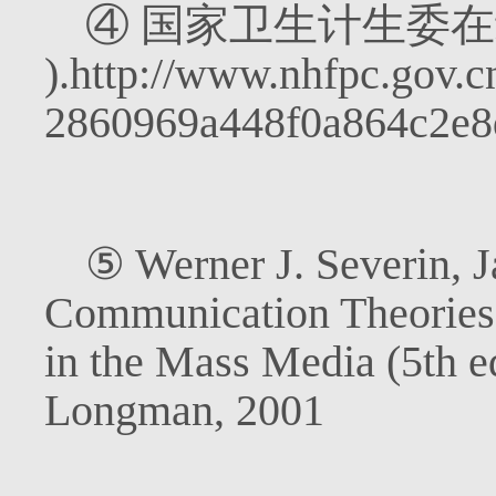
④
国家卫生计生委在
).http://www.nhfpc.gov.
2860969a448f0a864c2e8
⑤
Werner J. Severin, J
Communication Theories:
in the Mass Media (5th 
Longman, 2001