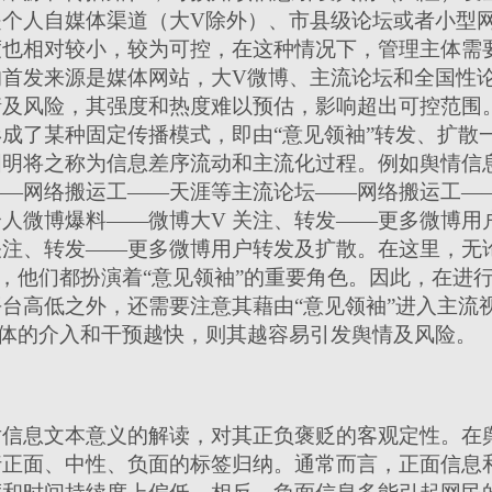
是个人自媒体渠道（大
V
除外）、市县级论坛或者小型
度也相对较小，较为可控，在这种情况下，管理主体需
的首发来源是媒体网站，大
V
微博、主流论坛和全国性
情及风险，其强度和热度难以预估，影响超出可控范围
成了某种固定传播模式，即由“意见领袖”转发、扩散
国明将之称为信息差序流动和主流化过程。例如舆情信
——网络搬运工——天涯等主流论坛——网络搬运工—
个人微博爆料——微博大
V
关注、转发——更多微博用
注、转发——更多微博用户转发及扩散。在这里，无论
，他们都扮演着“意见领袖”的重要角色。因此，在进
台高低之外，还需要注意其藉由“意见领袖”进入主流
体的介入和干预越快，则其越容易引发舆情及风险。
信息文本意义的解读，对其正负褒贬的客观定性。在
行正面、中性、负面的标签归纳。通常而言，正面信息