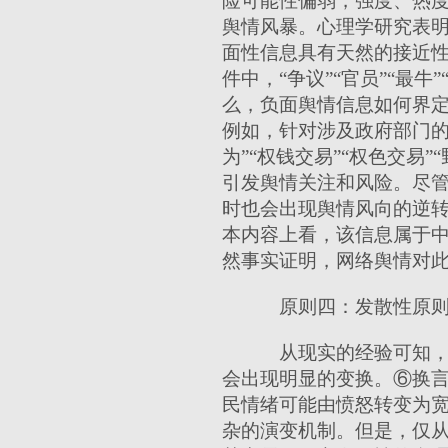
险可能性偏弱，强度、热
舆情风暴。心理学研究表
面性信息具有天然的接近
件中，“争议”“官员”“最
么，负面舆情信息如何界
例如，针对涉及政府部门的
为”“权钱交易”“权色交
引发舆情关注和风险。尽
时也会出现舆情风向的逆
本内容上看，该信息属于
然事实证明，网络舆情对
原则四：发散性原
从现实的经验可知，
会出现明显的变换。⑥换
民情绪可能由愤怒转变为
杂的演变机制。但是，仅