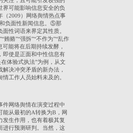
的关注，且可能引发较强的
世界可能影响信息安全的负
年（
2009
）网络舆情热点事
题和负面性新闻信息。⑤那
负面性词语来界定其性质。
”“贿赂”“强拆”“不作为”“乱作
信息可能将在后期持续发酵，
，即使是正面和中性信息有
是在体验式执法”为例，从文
找解决冲突矛盾的新办法，
舆情工作人员始料未及的。
事件网络舆情在演变过程中
可能从最初的
A
转换为
B
，网
力发生作用，也有着极其复
而进行预测研判。当然，这