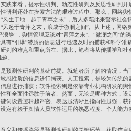
实践来看，提示性研判、动态性研判及反思性研判开
测性研判还处在摸索方法的艰难过程中。那么，网络舆
“风生于地，起于青苹之末”，后人多藉此来警示社会
“风起于青萍之末，浪成于微澜之间”。从上述，网络
平浪静”，舆情管理应该对“青萍之末”、“微澜之间”的
具有“引爆”潜质的信息进行迅速及时的捕获和科学准
研判的难点和重点所在。据此，笔者将从传播学和社
难题。
是预测性研判的基础前提。就笔者所了解的情况，当
对敏感性质的信息进行捕获。人工搜索，是较为传统的
对信息进行捕获；软件检索则是依靠专业机构研发的舆
性和全面性远胜于前者。然而，无论是哪种方式，设定
关键词设置逻辑越严密、表达越清晰且指向性越强，获
的设定有赖于舆情人员软件运用的熟悉程度、个人能力
意义和传播路径是预测性研判的关键环节。获取信息