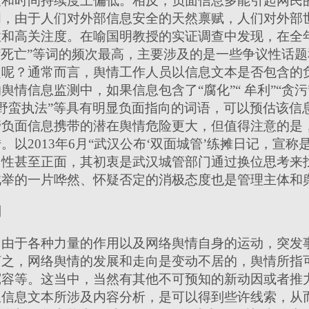
度和时间持续度上偏低。相反，负面信息多能引起网民
明，由于人们对外部信息安全的天然禀赋，人们对外部
性和高关注度。在喻国明教授的实证调查中发现，在全
牛”“死亡”等词的频次最高，主要涉及的是一些争议性话
定呢？通常而言，舆情工作人员以信息文本是否包含的
舆情信息监测中，如果信息包含了“腐化”“
牟利”“贪污
易”“野蛮执法”等具有明显负面指向的词语，可以预估该
管负面信息携带的潜在舆情危险更大，但值得注意的是
转。以
2013
年
6
月“武汉公布‘双面城管’练摊日记，宣称
中性甚至正面，其初衷是武汉城管部门通过换位思考来
此举的一片哗然、怀疑否定的消极态度也是管理主体和
则
由于各种力量的作用以及网络舆情自身的运动，突发
言之，网络舆情的发展和走向是变动不居的，舆情所指
宽容等。这当中，当然有其他不可预知的新动因或者推
从信息文本所涉及内容分析，是可以得到些许线索，从