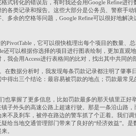
式转化的错误后，有时我还会用Google Refine
府的各类记录和报告。这些大部分是公务员、警察手动
多余的空格等问题，Google Refine可以很好地解
带的PivotTable，它可以很快梳理出每个项目的数
Table还可以根据你选择的项目进行图表绘制，更加直
，我会用Access进行表格间的比对，找出其中共同的
。在数据分析时，我发现每条罚款记录都注明了肇事
据中得出三个结论：最容易被罚款的地点；罚款最常见
们也掌握了更多信息，比如罚款最多的那天镇里正好
在镇子外头的高速公路上超速行驶。那是一条沿山路，
为来不及刹车，被停在路边的警车抓了个正着。我们调
疑给当地交通管理部门带来了良好的“经济效益”。是
起来。