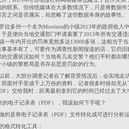
间的联系。但传统媒体在大多数情况下，只是将数据作
所言之词是否属实，却忽略了这些数据本身的故事性。
拉多州一个名为Morrison的小镇2013年的政府收
于是便向当地交通部门申请索要了2013年所有交通
小镇一年内开出的罚单竟然多达13000多张，这相当于
事基本有了，可要作为调查性新闻报道的话，它仍旧缺少细
时的交通状况如何？当地有几名交警？他们平时都在哪
个小镇的警察局是否存在恶意罚款的行为。
以前，大部分调查记者在了解背景情况后，会实地走访
而面对手里成千上万份的资料，记者很多时候却无从下手
DF）交给我时，距离最初拿到它的时间已经过去了大
罚款的电子记录表（PDF），我该如何下手呢？
的是将电子记录表（PDF）文件转化成可进行分析运算
的格式转化工具：