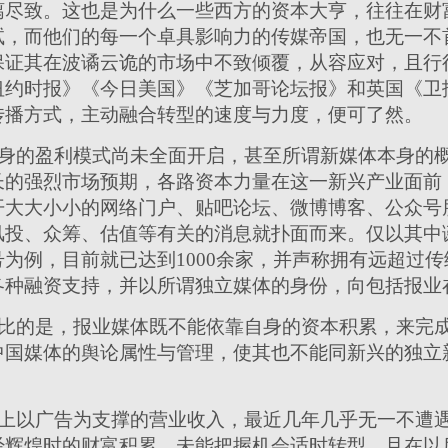
漓尽致。这也是为什么一些西方的资本大亨，往往在财
试，而他们的每一个卓具影响力的传媒帝国，也无一不
保证其在波谲云诡的市场中不致倾覆，从容应对，且行
纽约时报》《今日美国》《芝加哥论坛报》和英国《卫
传播方式，主动融合转型的速度与力度，便可了然。
身的盈利模式尚未全面开启，甚至所谓新媒体本身的
长的强烈市场预期，各路资本力量在这一新兴产业面前
开大大小小的网络门户、贴吧论坛、微博博客、公众号
风投、众筹、估值等有关的消息就扑面而来。仅以其中
为例，目前就已达到1000余家，并声称拥有远超过
各种融资支持，并以所谓独立媒体的身份，向包括报业
比的是，报业媒体既不能依靠自身的资本积累，来完
中国媒体的舆论属性与管理，使其也不能同新兴的独立
。
上以广告为支撑的营业收入，最近几年几乎无一不遭
经辉煌时的财富积累，未能把握机会适时转型，且在以