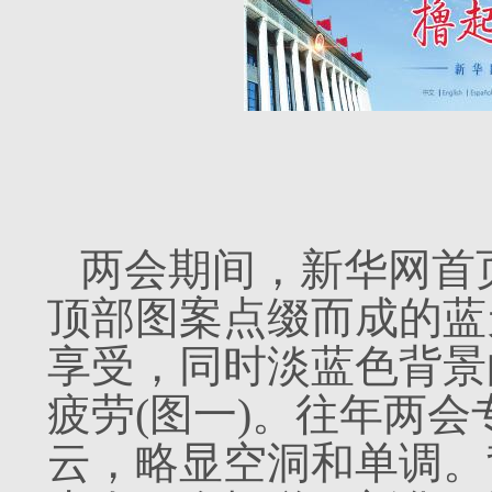
两会期间，新华网首
顶部图案点缀而成的蓝
享受，同时淡蓝色背景
疲劳(图一)。往年两
云，略显空洞和单调。