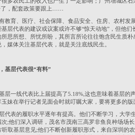
于很多农民工的收入也产生了一定影响；广州增城区石
开了，配套政策要跟上……
有教育、医疗、社会保障、食品安全、住房、农村发
基层代表的建议或议案或许不够“惊天动地”，但他们
的所思所想、所忧所盼，其所言所论往往饱含民生质朴
说，媒体关注基层代表，就是关注底线民生。
，基层代表很“有料”
基层一线代表比上届提高了5.18%,这也意味着基层
李玉妹在举行记者见面会时就叮嘱大家，要将更多的版
层代表的履职水平逐年有提高。他们不断学习，大学生
四次;他们深入调研，茂名市茂南三高罗非鱼良种场场
方听取基层意见;他们不断创新履职形式，来自深圳的