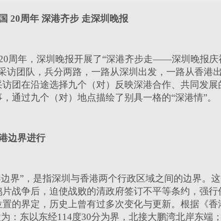
 20周年 深港齐步 走深圳晚报
20周年，深圳晚报开展了“深港齐步走——深圳晚报庆
大采访团队，兵分两路，一路从深圳出发，一路从香港
采访团在沿途选择九个（对）反映深港合作、共同发展的
，通过九个（对）地点描绘了别具一格的“深港情”。
港边界进行
粤港边界”，是指深圳与香港两个行政区域之间的边界。
片战争后，迫使战败的清政府签订不平等条约，强行侵
位置的界定，历史上曾有过多次变化与更新。根据《香
为：东以东经114度30分为界，北接大鹏湾北岸东端；