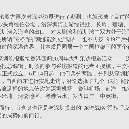
港双方再次对深港边界进行了勘测，也就形成了目前的“
，从沙头角经伯公坳，沿深圳河上游经径肚、长岭、莲塘
深圳河入海湾的出口。对大鹏湾和深圳湾中双方处于海
谓“专条”的“潮涨能到处”划界，也不再按1949年后
归前的深港边界，其本质是同属一个中国框架下的两个
午，深圳晚报迎接香港回归20周年大型采访报道活动——
晚报总编辑丁时照向参与采访报道的记者团授旗，由文
队正式成立。6月14日起，他们兵分两路，分别从深圳
界线，自西向东进行实地走访，沿途选择了九个（对）
沿途选择的地点依次为深圳机场—香港机场、前海—维
—米埔、河套地区、粤港供水、罗湖口岸、中英街。
而行，其含义也正是与深圳提出的“东进战略”遥相呼
定的局势向前而行。