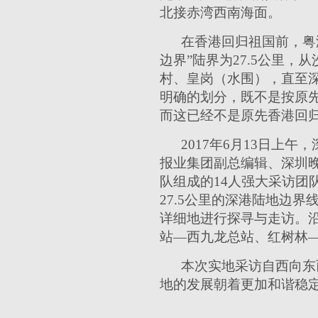
北接赤湾西南海面。
在香港回归祖国前，粤
边界”陆界为27.5公里
村、皇岗（水围），直至
明确的划分，既不是按原先所
而这已经不是原先香港回
2017年6月13日上
报业集团副总编辑、深圳
队组成的14人强大采访团
27.5公里的深港陆地边
详细地进行探寻与走访。
站—西九龙总站、红树林
本次实地采访自西向东
地的发展朝着更加和谐稳