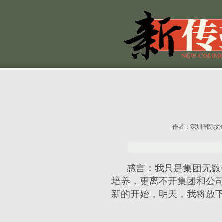
作者：
深圳国际文
感言：我只是集团无数
培养，更离不开集团和公司
新的开始，明天，我将放