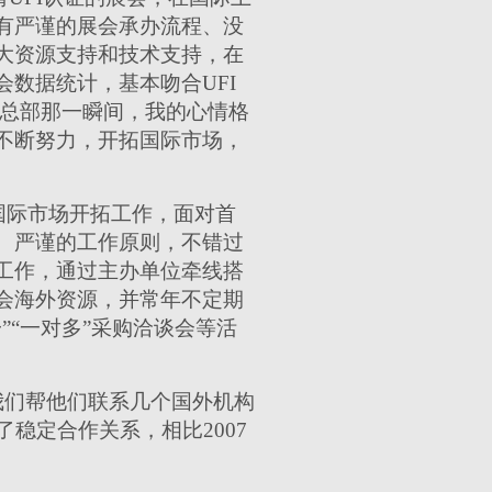
有严谨的展会承办流程、没
大资源支持和技术支持，在
数据统计，基本吻合UFI
黎总部那一瞬间，我的心情格
不断努力，开拓国际市场，
国际市场开拓工作，面对首
、严谨的工作原则，不错过
工作，通过主办单位牵线搭
会海外资源，并常年不定期
“一对多”采购洽谈会等活
望我们帮他们联系几个国外机构
稳定合作关系，相比2007