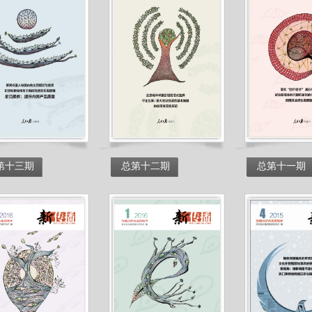
第十三期
总第十二期
总第十一期