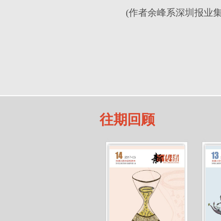
(作者余峰系深圳报业
往期回顾