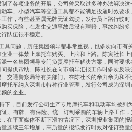
限制了各项业务的开展，公司曾采取过多种办法解决这
电动车、小型汽车等交通工具都不能满足投递时效要求
务工作，有些甚至属无牌无证驾驶，发行员上路行驶时
能购买保险，在发生交通事故后没有理赔，事故纠纷多
发行队伍很不稳定。
工具问题，历任集团领导都非常重视，也多次向市有
市企业一律禁止摩托车购买、上牌和上路。陈寅社长上
指派一名集团领导专门负责摩托车解决方案，同时要求
时间提供帮助。陈社长在向市领导汇报工作时多次反映
局、交通警察局等有关部门。在陈社长的亲力亲为和不
用摩托车纳入深圳市特种行业管理，发行公司成为深圳
配额的企业。
持下，目前发行公司生产专用摩托车和电动车均被列
用有证、有牌、有保险、统一订制采购的车辆上路工作
来，在平面媒体不断下滑的情况下，深圳报业集团的报
质量连续三年增加，高质量的报纸发行时效对征订数量