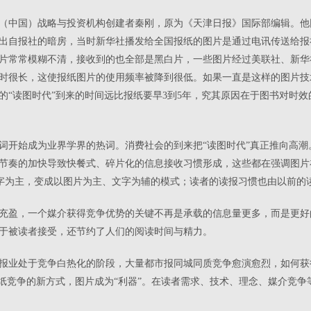
（中国）战略与投资机构创建者秦刚，原为《天津日报》国际部编辑。他回
出自报社的暗房，当时新华社播发给全国报纸的图片是通过电讯传送给报
片常常模糊不清，接收到的也全部是黑白片，一些图片经过美联社、新华
时很长，这使报纸图片的使用频率被降到很低。如果一直是这样的图片技
的“读图时代”到来的时间远比报纸要早3到5年，究其原因在于图书对时
词开始成为业界学界的热词。消费社会的到来把“读图时代”真正推向高
节奏的加快导致快餐式、碎片化的信息接收习惯形成，这些都在强调图片
文字为主，变成以图片为主、文字为辅的模式；读者的读报习惯也由以前的
充盈，一个媒介获得竞争优势的关键不再是承载的信息量更多，而是更好
于被读者接受，还节约了人们的阅读时间与精力。
报业处于竞争白热化的阶段，大量都市报同城同质竞争愈演愈烈，如何获
报纸竞争的新方式，图片成为“利器”。在读者需求、技术、理念、媒介竞争