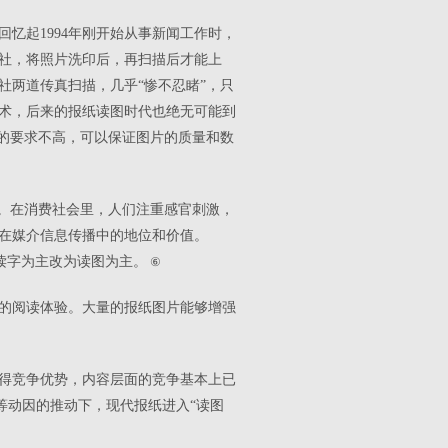
忆起1994年刚开始从事新闻工作时，
社，将照片洗印后，再扫描后才能上
社两道传真扫描，几乎“惨不忍睹”，只
术，后来的报纸读图时代也绝无可能到
效的要求不高，可以保证图片的质量和数
潮。在消费社会里，人们注重感官刺激，
在媒介信息传播中的地位和价值。
读字为主改为读图为主。
⑥
的阅读体验。大量的报纸图片能够增强
得竞争优势，内容层面的竞争基本上已
等动因的推动下，现代报纸进入“读图