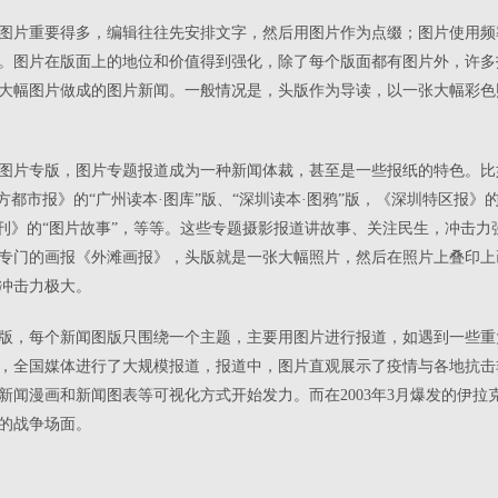
图片重要得多，编辑往往先安排文字，然后用图片作为点缀；图片使用频
。图片在版面上的地位和价值得到强化，除了每个版面都有图片外，许多
大幅图片做成的图片新闻。一般情况是，头版作为导读，以一张大幅彩色
图片专版，图片专题报道成为一种新闻体裁，甚至是一些报纸的特色。比
方都市报》的“广州读本·图库”版、“深圳读本·图鸦”版，《深圳特区报》的
周刊》的“图片故事”，等等。这些专题摄影报道讲故事、关注民生，冲击
一份专门的画报《外滩画报》，头版就是一张大幅照片，然后在照片上叠印
冲击力极大。
版，每个新闻图版只围绕一个主题，主要用图片进行报道，如遇到一些重
时期，全国媒体进行了大规模报道，报道中，图片直观展示了疫情与各地抗
新闻漫画和新闻图表等可视化方式开始发力。而在2003年3月爆发的伊拉
的战争场面。