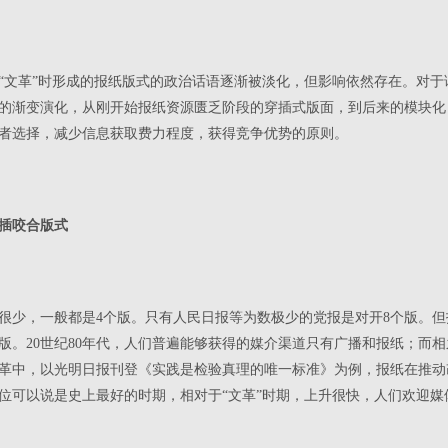
后，“文革”时形成的报纸版式的政治话语逐渐被淡化，但影响依然存在。对
式的渐变演化，从刚开始报纸资源匮乏阶段的穿插式版面，到后来的模块化，
者选择，减少信息获取费力程度，获得竞争优势的原则。
插咬合版式
很少，一般都是4个版。只有人民日报等为数极少的党报是对开8个版。
版。20世纪80年代，人们普遍能够获得的媒介渠道只有广播和报纸；而
革中，以光明日报刊登《实践是检验真理的唯一标准》为例，报纸在推动
位可以说是史上最好的时期，相对于“文革”时期，上升很快，人们欢迎