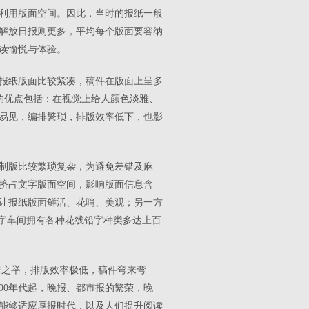
利用版面空间。因此，当时的报纸一般
，解放日报则更多，平均每个版面要容纳
阅读愉悦与体验。
报纸版面比较紧凑，稿件在版面上呈多
的优点包括：在视觉上给人颜色淡雅、
易见，编排繁琐，排版效率低下，也影
制版比较繁琐复杂，为避免差错及麻
挤占文字版面空间，影响版面信息含
让报纸版面鲜活、花哨、美观；另一方
排字车间拥有各种花线铅字种类多达上百
奈之举，排版效率极低，稿件弯来弯
90年代起，晚报、都市报的繁荣，晚
能够适应厚报时代，以及人们提升阅读