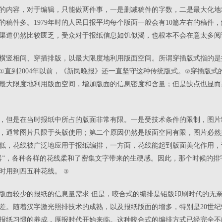
的内容，对于编辑，只能做两件事，一是删减稿件的字数，二是最大化地
的稿件多。1979年时的人民日报平均每个版面一般会有10篇左右的稿件
资讯渠道仍然比较匮乏，受众对于报纸信息如饥似渴，也根本不会在意太多
横竖相间、穿插排版，以最大限度地利用版面空间。所谓穿插版式指的是
直到2004年以前，《新民晚报》还一直坚守这种传统版式。
穿插版式
①
②
最大限度地利用版面空间，增加版面的信息密度和含量；但是缺点也显而
，但是在当时报纸中所占的版面非常有限。一是受技术条件的限制，图片
，通常图片只限于头版使用；第二个原因仍然是版面空间有限，图片必然
低，花线被广泛地应用于报纸编排，一方面，花线能起到版面美化作用，
器”，各种各样的花线柔和了密集文字带来的生硬感。因此，那个时候的
同时用到四五种花线。
③
版面较少的报纸的信息量需求.但是，咬合式的编排是铅版印刷时代的无
差。随着汉字激光照排技术的成熟，以及报纸版面的增多，特别是20世纪
报纸习惯的养成，厚报时代开始来临。这种咬合式的编排方式已经完全不