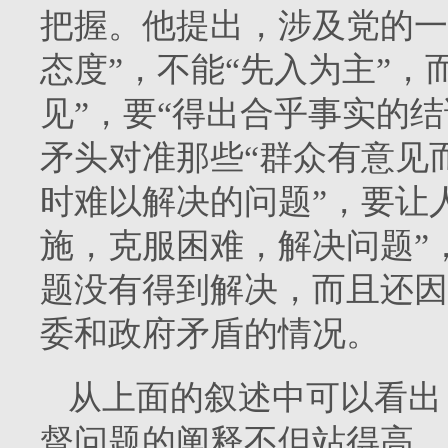
把握。他提出，涉及党的一
态度”，不能“先入为主”，
见”，要“得出合乎事实的
矛头对准那些“群众有意见
时难以解决的问题”，要让
施，克服困难，解决问题”
题没有得到解决，而且还因
委和政府矛盾的情况。
从上面的叙述中可以看出
督问题的阐释不但站得高，