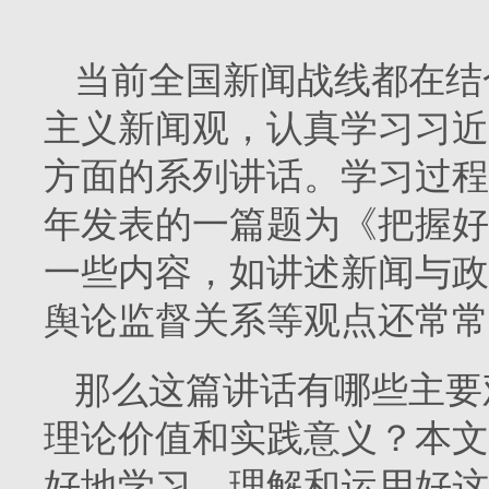
当前全国新闻战线都在结
主义新闻观，认真学习习近
方面的系列讲话。学习过程
年发表的一篇题为《把握好
一些内容，如讲述新闻与政
舆论监督关系等观点还常常
那么这篇讲话有哪些主要
理论价值和实践意义？本文
好地学习、理解和运用好这