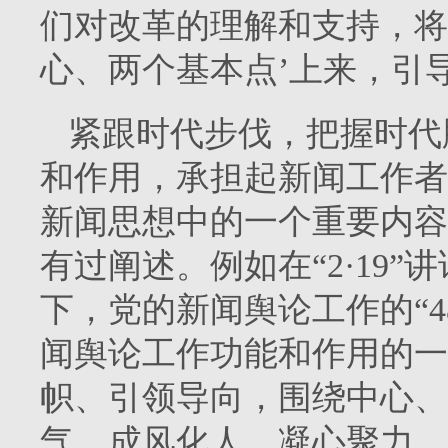
们对改革的理解和支持，将
心、两个基本点’上来，引导
紧跟时代步伐，把握时代
和作用，承担起新闻工作者
新闻思想中的一个重要内容
有过阐述。例如在“2·19
下，党的新闻舆论工作的“
闻舆论工作功能和作用的一
帜、引领导向，围绕中心、
气，成风化人、凝心聚力，