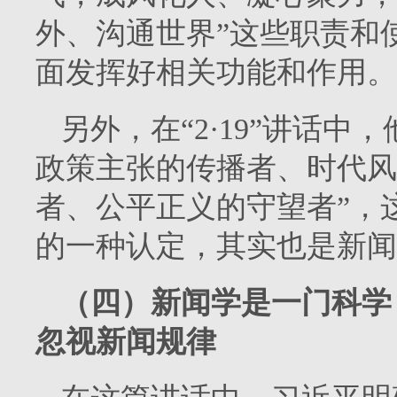
外、沟通世界”这些职责和
面发挥好相关功能和作用。
另外，在“2·19”讲话
政策主张的传播者、时代风
者、公平正义的守望者”，
的一种认定，其实也是新闻
（四）新闻学是一门科学
忽视新闻规律