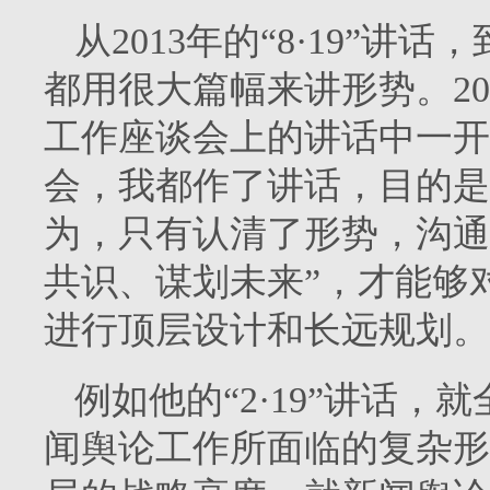
从2013年的“8·19”讲话
都用很大篇幅来讲形势。20
工作座谈会上的讲话中一开
会，我都作了讲话，目的是
为，只有认清了形势，沟通
共识、谋划未来”，才能够
进行顶层设计和长远规划。
例如他的“2·19”讲话
闻舆论工作所面临的复杂形