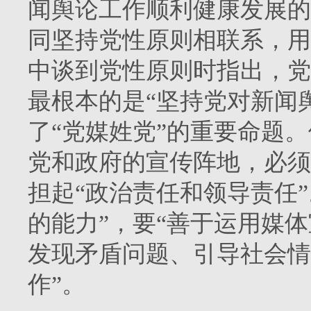
闻舆论工作顺利健康发展的
同坚持党性原则相联系，用以
中谈到党性原则时指出，党
最根本的是“坚持党对新闻
了“党媒姓党”的重要命题
党和政府的宣传阵地，必须
担起“政治责任和领导责任
的能力”，要“善于运用媒
发现矛盾问题、引导社会情
作”。