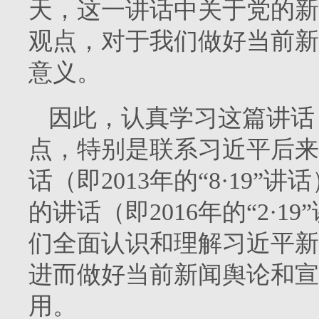
天，这一讲话中关于党的新
观点，对于我们做好当前新
意义。
因此，认真学习这篇讲话
点，特别是联系习近平后来
话（即2013年的“8·19
的讲话（即2016年的“2·
们全面认识和理解习近平新
进而做好当前新闻舆论和宣
用。