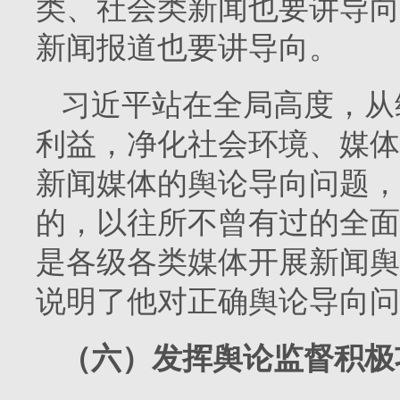
类、社会类新闻也要讲导向
新闻报道也要讲导向。
习近平站在全局高度，从
利益，净化社会环境、媒体
新闻媒体的舆论导向问题，
的，以往所不曾有过的全面
是各级各类媒体开展新闻舆
说明了他对正确舆论导向问
（六）发挥舆论监督积极