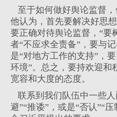
至于如何做好舆论监督，
他认为，首先要解决好思想
要正确对待舆论监督，“要
者“不应求全责备”，要与记
是“对地方工作的支持”，
环境”。总之，要持欢迎和
宽容和大度的态度。
联系到我们队伍中一些人
避”“推诿”，或是“否认”