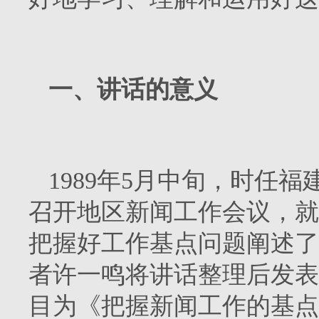
一、讲话的意义
1989年5月中旬，时任
召开地区新闻工作会议，就
把握好工作基点问题阐述了
者许一鸣将讲话整理后发表
目为《把握新闻工作的基点