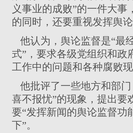
义事业的成败”的一件大事
的同时，还要重视发挥舆论
他认为，舆论监督是“最
式”，要求各级党组织和政
工作中的问题和各种腐败现
他批评了一些地方和部门
喜不报忧”的现象，提出要
要“发挥新闻的舆论监督功
下”。