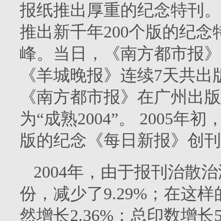
报纸推出厚重的纪念特刊。
推出新千年
200
个版的纪念
峰。当日，《南方都市报》
《羊城晚报》连续
7
天共出
《南方都市报》在广州出版
为“成熟
2004
”。
2005
年初
版的纪念《每日新报》创刊
2004
年，由于报刊治散治
份，减少了
9.29%
；在这样
然增长
2.36%
；总印数增长