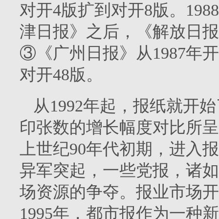
对开
4
版扩到对开
8
版。
1988
津日报》之后，《解放日报
③《广州日报》从
1987
年开
对开
48
版。
从
1992
年起，报纸就开始
印张数的增长幅度对比所呈
上世纪
90
年代初期，进入报
异军突起，一些党报，诸如
场资源的争夺。报业市场开
1995
年，都市报作为一种新