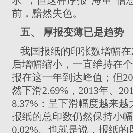
求”；但这种厚报“海量”信
前，黯然失色。
五、
厚报变薄已是趋势
我国报纸的印张数增幅在
后增幅缩小，一直维持在个
报在这一年到达峰值；但
20
然下滑
2.69%
，
2013
年、
20
8.37%
；呈下滑幅度越来越
报纸的总印数仍然保持小幅
0.02%
。也就是说，报纸的