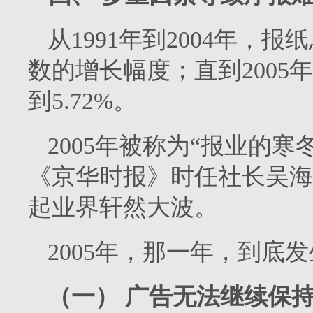
从
1991
年到
2004
年，报纸
数的增长幅度；直到
2005
年
到
5.72%
。
2005
年被称为“报业的寒冬
《京华时报》时任社长吴海
起业界轩然大波。
2005
年，那一年，到底发
（一）
广告无法继续保