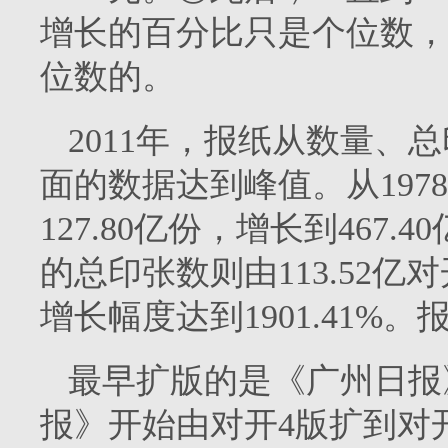
增长的百分比只是个位数，
位数的。
2011
年，报纸从数量、总
面的数据达到峰值。从
1978
127.80
亿份，增长到
467.40
的总印张数则由
113.52
亿对
增长幅度达到
1901.41%
。
最早扩版的是《广州日报
报》开始由对开
4
版扩到对