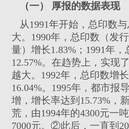
（一）
厚报的数据表现
从
1991
年开始，总印数与
大。
1990
年，总印数（发行
量）增长
1.83%
；
1991
年，
12.57%
。在趋势上，实现
越大。
1992
年，总印数增长
16.04%
。
1995
年，都市报
增，增长率达到
15.73%
，
荒，由
1994
年的
4300
元一吨
7000
元。②此后，一直到
20