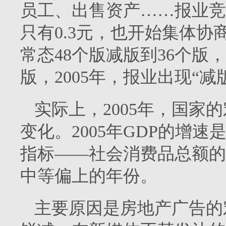
员工、出售资产……报业竞
只有
0.3
元，也开始集体协
常态
48
个版减版到
36
个版，
版，
2005
年，报业出现“减
实际上，
2005
年，国家的
变化。
2005
年
GDP
的增速
指标——社会消费品总额的
中等偏上的年份。
主要原因是房地产广告的