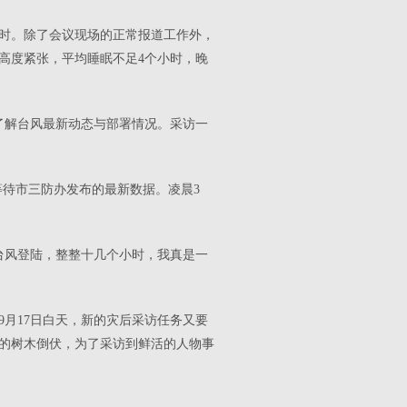
时。除了会议现场的正常报道工作外，
高度紧张，平均睡眠不足
4
个小时，晚
了解台风最新动态与部署情况。采访一
等待市三防办发布的最新数据。凌晨
3
台风登陆，整整十几个小时，我真是一
9
月
17
日白天，新的灾后采访任务又要
的树木倒伏，为了采访到鲜活的人物事