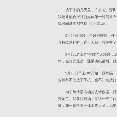
接下来的几天里，广东省、深圳
我还要配合报社新媒体第一时间发布
饭时间基本都在晚上
10
点以后。
9
月
15
日
10
时，台风登陆前，外
直持续到
17
时，这一天我一共提交了
9
月
16
日“山竹”登陆当天凌晨
时，在打完最后一通采访电话后，我
9
月
16
日早上
8
时开始，我每隔一
分钟都不敢放下手机，也不知道接打
为了等待最准确的灾情数据，我
开始了。我前往现场，采访一线工作
迹，我一直跟着一线工作人员，风里