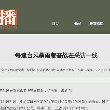
首页
概况
投稿指南
每逢台风暴雨都奋战在采访一线
商报经济新闻部记者、深圳市“抗击台风‘山竹’表现突出新闻工作者”
2019-01-02 16
每逢台风暴雨我都要冲在最前面，抢时效、采新闻。
月
11
日
21
时，刚加完班回到家的我便接到相关部门的紧急采访通知。顾不
注台风并提前做好防范。结束工作，已是
9
月
11
日
23
时
30
分。