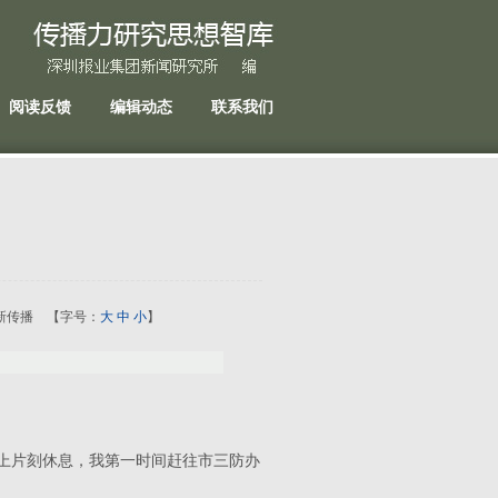
阅读反馈
编辑动态
联系我们
:23 新传播 【字号：
大
中
小
】
上片刻休息，我第一时间赶往市三防办