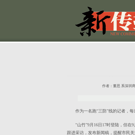
作者：
董思 系深圳
作为一名跑“三防”线的记者，
“山竹”
9
月
16
日
17
时登陆，但在
9
跟进采访，发布新闻稿，提醒市民关