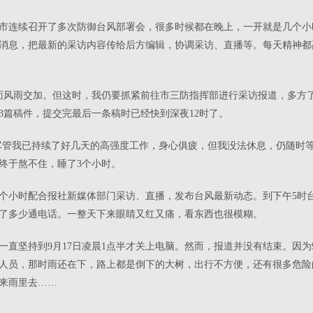
市连续召开了多次防御台风部署会，很多时候都在晚上，一开就是几个小
消息，把最新的采访内容传给后方编辑，协调采访、直播等。每天精神都
面风雨交加。但这时，我仍要抓紧前往市三防指挥部进行采访报道，多方
3
篇稿件，提交完最后一条稿时已经快到深夜
12
时了。
，尽管我已持续了好几天的高强度工作，身心俱疲，但我没法休息，仍随时
终于熬不住，睡了
3
个小时。
个小时配合报社新媒体部门采访、直播，发布台风最新动态。到下午
5
时
了多少通电话。一整天下来眼睛又红又痛，看东西也很模糊。
一直坚持到
9
月
17
日凌晨
1
点半才关上电脑。然而，报道并没有结束。因为
人员，那时雨还在下，路上都是倒下的大树，出行不方便，还有很多危险
来雨里去……