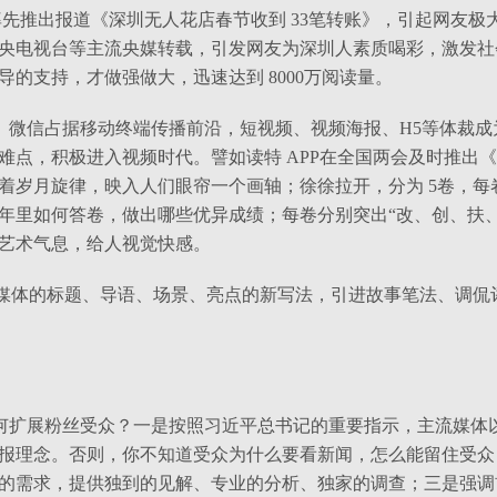
率先推出报道《深圳无人花店春节收到
33
笔转账》，引起网友极大
央电视台等主流央媒转载，引发网友为深圳人素质喝彩，激发社
导的支持，才做强做大，迅速达到
8000
万阅读量。
、微信占据移动终端传播前沿，短视频、视频海报、
H5
等体裁成
难点，积极进入视频时代。譬如读特
APP
在全国两会及时推出《
着岁月旋律，映入人们眼帘一个画轴；徐徐拉开，分为
5
卷，每
年里如何答卷，做出哪些优异成绩；每卷分别突出“改、创、扶、
艺术气息，给人视觉快感。
媒体的标题、导语、场景、亮点的新写法，引进故事笔法、调侃
何扩展粉丝受众？一是按照习近平总书记的重要指示，主流媒体
报理念。否则，你不知道受众为什么要看新闻，怎么能留住受众
的需求，提供独到的见解、专业的分析、独家的调查；三是强调