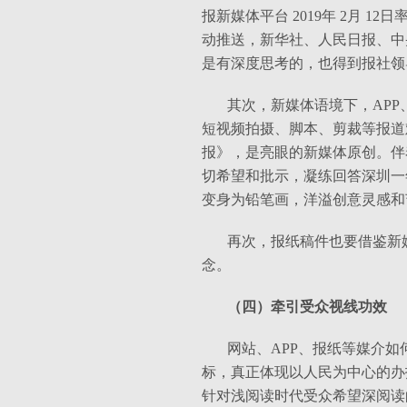
报新媒体平台
2019
年
2
月
12
日
动推送，新华社、人民日报、中
是有深度思考的，也得到报社领
其次，新媒体语境下，
APP
短视频拍摄、脚本、剪裁等报道
报》，是亮眼的新媒体原创。伴
切希望和批示，凝练回答深圳一
变身为铅笔画，洋溢创意灵感和
再次，报纸稿件也要借鉴新
念。
（四）牵引受众视线功效
网站、
APP
、报纸等媒介如
标，真正体现以人民为中心的办
针对浅阅读时代受众希望深阅读