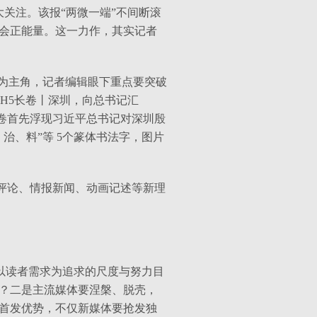
关注。该报“两微一端”不间断滚
会正能量。这一力作，其实记者
为主角，记者编辑眼下重点要突破
H5
长卷丨深圳，向总书记汇
卷首先浮现习近平总书记对深圳殷
治、料”等
5
个篆体书法字，图片
评论、情报新闻、动画记述等新理
以读者需求为追求的尺度与努力目
？二是主流媒体要涅槃、脱壳，
首发优势，不仅新媒体要抢发独