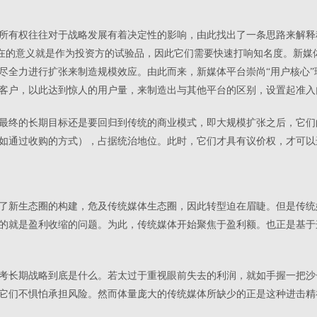
所有权往往对于战略发展有着决定性的影响，由此找出了一条思路来解释
p）存在的意义就是作为投资方的试验品，因此它们需要快速打响知名度。新
尽全力进行扩张来制造规模效应。由此而来，新媒体平台崇尚“用户核心
客户，以此达到惊人的用户量，来制造出与其他平台的区别，设置起准入
最终的长期目标还是要回归到传统的商业模式，即大规模扩张之后，它们
如通过收购的方式），占据统治地位。此时，它们才具有议价权，才可以
了新生态圈的构建，危及传统媒体生态圈，因此转型迫在眉睫。但是传统
的就是盈利收缩的问题。为此，传统媒体开始聚焦于盈利额。也正是基于
考长期战略到底是什么。若太过于重视眼前失去的利润，就如手握一把沙
它们不惧怕承担风险。然而体量庞大的传统媒体所缺少的正是这种进击精