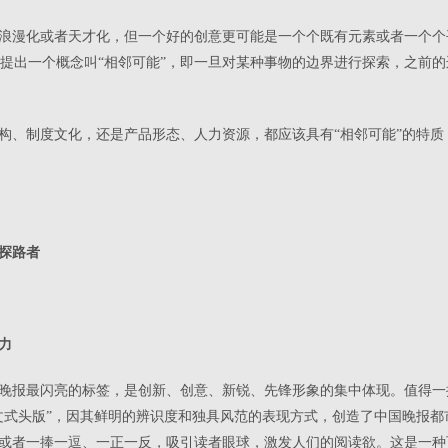
浪漫化或者天才化，但一个好的创意更可能是一个个既有元素或者一个个
uffman）提出一个概念叫“相邻可能”，即一旦对某种事物的边界进行探索，
构、制度文化，还是产品形态、人力资源，都应该具有“相邻可能”的特
探路者
力
晚报最闪亮的标签，是创新、创意、新锐、先锋形象的集中体现。值得一提
文式头版”，因其鲜明的辨识度和独具风范的表现方式，创造了中国晚报
或者一捧一逗、一正一反，吸引读者眼球，激发人们的阅读欲。这是一种